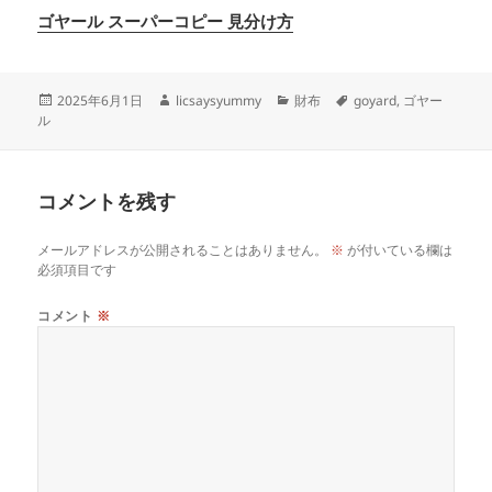
ゴヤール スーパーコピー 見分け方
投
作
カ
タ
2025年6月1日
licsaysyummy
財布
goyard
,
ゴヤー
稿
成
テ
グ
ル
日:
者
ゴ
リ
ー
コメントを残す
メールアドレスが公開されることはありません。
※
が付いている欄は
必須項目です
コメント
※