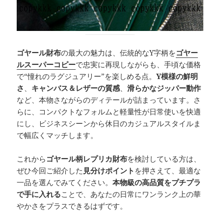
ゴヤール財布
の最大の魅力は、伝統的なY字柄を
ゴヤー
ルスーパーコピー
で忠実に再現しながらも、手頃な価格
で“憧れのラグジュアリー”を楽しめる点。
Y模様の鮮明
さ
、
キャンバス＆レザーの質感
、
滑らかなジッパー動作
など、本物さながらのディテールが詰まっています。さ
らに、コンパクトなフォルムと軽量性が日常使いを快適
にし、ビジネスシーンから休日のカジュアルスタイルま
で幅広くマッチします。
これから
ゴヤール柄レプリカ財布
を検討している方は、
ぜひ今回ご紹介した
見分けポイント
を押さえて、最適な
一品を選んでみてください。
本物級の高品質をプチプラ
で手に入れる
ことで、あなたの日常にワンランク上の華
やかさをプラスできるはずです。