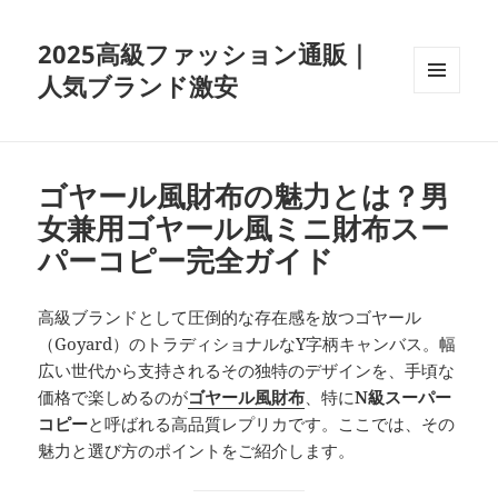
2025高級ファッション通販｜
人気ブランド激安
メニュ
ーとウ
ィジェ
ット
ゴヤール風財布の魅力とは？男
女兼用ゴヤール風ミニ財布スー
パーコピー完全ガイド
高級ブランドとして圧倒的な存在感を放つゴヤール
（Goyard）のトラディショナルなY字柄キャンバス。幅
広い世代から支持されるその独特のデザインを、手頃な
価格で楽しめるのが
ゴヤール風財布
、特に
N級スーパー
コピー
と呼ばれる高品質レプリカです。ここでは、その
魅力と選び方のポイントをご紹介します。