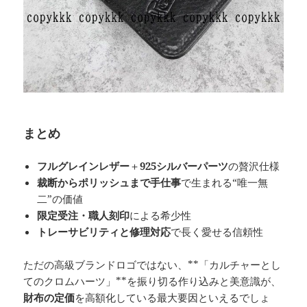
まとめ
フルグレインレザー
＋
925シルバーパーツ
の贅沢仕様
裁断からポリッシュまで手仕事
で生まれる“唯一無
二”の価値
限定受注・職人刻印
による希少性
トレーサビリティと修理対応
で長く愛せる信頼性
ただの高級ブランドロゴではない、**「カルチャーとし
てのクロムハーツ」**を振り切る作り込みと美意識が、
財布の定価
を高額化している最大要因といえるでしょ