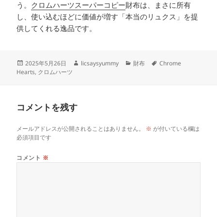
う。
クロムハーツスーパーコピー
財布は、まさに所有
し、使い込むほどに価値が増す「本当のリュクス」を提
供してくれる逸品です。
投
作
カ
タ
2025年5月26日
licsaysyummy
財布
Chrome
稿
成
テ
グ
Hearts
,
クロムハーツ
日:
者
ゴ
リ
ー
コメントを残す
メールアドレスが公開されることはありません。
※
が付いている欄は
必須項目です
コメント
※