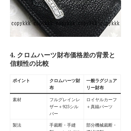
4. クロムハーツ財布価格差の背景と
信頼性の比較
ポイント
クロムハーツ財
一般ラグジュア
布
リー財布
素材
フルグレインレ
ロイヤルカーフ
ザー＋925シル
＋真鍮パーツ
バー
製法
手裁断・手縫
部分機械裁断・