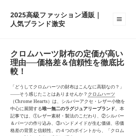
2025高級ファッション通販｜
人気ブランド激安
メニュ
ーとウ
ィジェ
ット
クロムハーツ財布の定価が高い
理由──価格差＆信頼性を徹底比
較！
「どうしてクロムハーツの財布はこんなに高額なの？」
――そう感じたことはありませんか？
クロムハーツ
（Chrome Hearts）は、シルバーアクセ・レザー小物を
中心に展開する
唯一無二のラグジュアリーブランド
。本
記事では、①レザー素材・製法のこだわり、②シルバー
＆パーツの作り込み、③ハンドメイドが生む価値、④価
格差の背景と信頼性、の４つのポイントから、「クロム