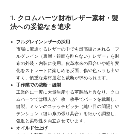
1. クロムハーツ財布レザー素材・製
法への妥協なき追求
フルグレインレザーの採用
市場に流通するレザーの中でも最高級とされる「フ
ルグレイン（表層・銀面を削らない）レザー」を財
布の外装・内装に使用。皮革本来の風合いや経年変
化をストレートに楽しめる反面、傷や色ムラも出や
すく、慎重な素材選定と裁断が求められます。
手作業での裁断・縫製
工業的に一度に大量生産する革製品と異なり、クロ
ムハーツでは職人が一枚一枚手でパーツを裁断し、
縫製。ミシンのステッチピッチ（縫い目の間隔）や
テンション（縫い糸の張り具合）を細かく調整し、
強度と柔軟性を両立させています。
オイルド仕上げ