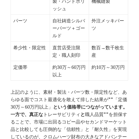
製・ハンドポリ
機械縫製
ッシュ
パーツ
自社鋳造シルバ
外注メッキパー
ーパーツ＋ゴー
ツ
ルド
希少性・限定性
直営店受注限
数百→数千枚生
定・職人刻印
産
定価帯
約30万～60万円
約10万～30万円
以上
上記のように、素材・製法・パーツ数・限定性など、あ
らゆる面でコスト最適化を敢えて排した結果が**「定価
30万～60万円以上」
という価格帯につながっています。
一方で、真正な
トレーサビリティ
と
職人品質**を担保す
ることで、市場に出回るコピー品やセカンドマーケット
品と比較しても圧倒的な「信頼性」と「耐久性」を実現
しているのが、クロムハーツ財布の大きなアドバンテー