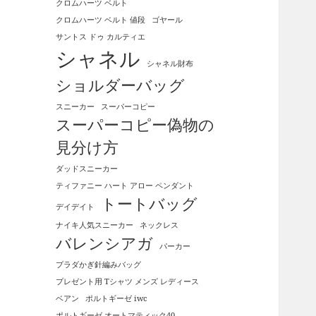
クロムハーツ ベルト
クロムハーツ ベルト 値段
ゴヤール
サントス ドゥ カルティエ
シャネル
シャネル財布
ショルダーバッグ
スニーカー
スーパーコピー
スーパーコピー偽物の
見分け方
ダッドスニーカー
ティファニー ハート アロー ペンダント
トートバッグ
デイデイト
ナイキ人気スニーカー
ネックレス
バレンシアガ
パーカー
プラダかぎ針編みバッグ
プレゼント用 Tシャツ メンズ レディース
ベアン
ポルトギーゼ iwc
ポルトギーゼ オートマティック40