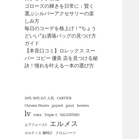
ゴローズの輝きを日常に：賢く
選ぶシルバーアクセサリーの楽
しみ方
毎日のコーデを格上げ！“ちょう
どいい”お洒落バッグの見つけ方
ガイド
【本音口コミ】ロレックス スー
パー コピー 優良 店を見つける秘
訣！憧れを叶える一本の選び方
20代 30代 白T 人気
CARTIER
Chrome Hearts
goyard
gucci
hermes
lv
rolex
Triple S
VALENTINO
エルメス
エアフォース1
カルティエ 腕時計
クロムハーツ