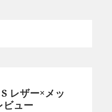
ple S レザー×メッ
レビュー