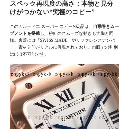
スペック再現度の高さ：本物と見分
けがつかない“究極のコピー”
この
カルティエ スーパー コピー
N級品は、
自動巻きムー
ブメントを搭載
し、秒針のスムーズな動きも実機と同
様。裏蓋には「SWISS MADE」やリファレンスナンバ
ー、素材刻印がリアルに再現されており、肉眼での判別
はほぼ不可能です。