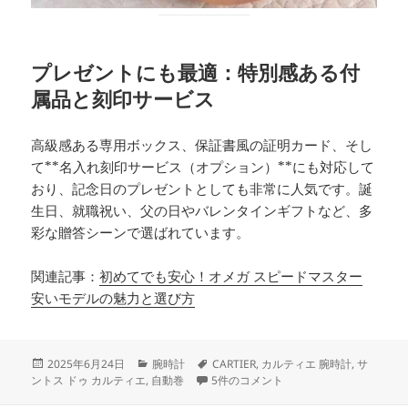
プレゼントにも最適：特別感ある付
属品と刻印サービス
高級感ある専用ボックス、保証書風の証明カード、そし
て**名入れ刻印サービス（オプション）**にも対応して
おり、記念日のプレゼントとしても非常に人気です。誕
生日、就職祝い、父の日やバレンタインギフトなど、多
彩な贈答シーンで選ばれています。
関連記事：
初めてでも安心！オメガ スピードマスター
安いモデルの魅力と選び方
投
カ
タ
2025年6月24日
腕時計
CARTIER
,
カルティエ 腕時計
,
サ
稿
テ
ローズゴールドで魅せる「サントス ド
グ
ントス ドゥ カルティエ
,
自動巻
5件のコメント
日:
ゴ